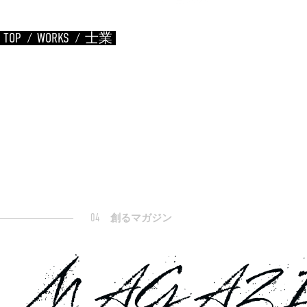
TOP
WORKS
士業
04
創るマガジン
MAGAZ