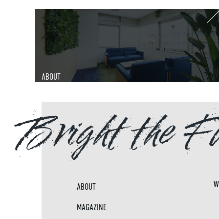
ABOUT
Bright the F
W
ABOUT
MAGAZINE