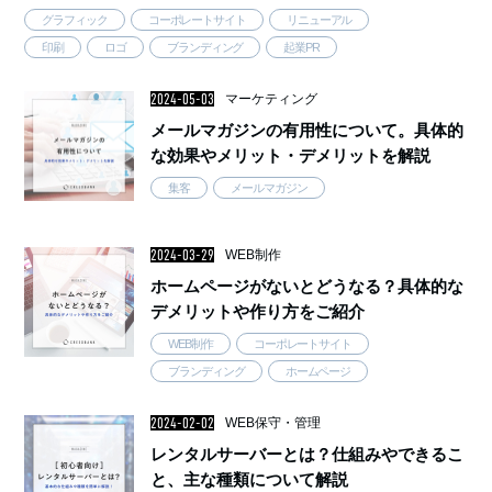
わからないという方もいるのではないでしょうか。 そこで今回は、ブラ
グラフィック
コーポレートサイト
リニューアル
ンディングの意味や取り …..
印刷
ロゴ
ブランディング
起業PR
2024-05-03
マーケティング
メールマガジンの有用性について。具体的
な効果やメリット・デメリットを解説
集客
メールマガジン
2024-03-29
WEB制作
ホームページがないとどうなる？具体的な
デメリットや作り方をご紹介
WEB制作
コーポレートサイト
ブランディング
ホームページ
2024-02-02
WEB保守・管理
レンタルサーバーとは？仕組みやできるこ
と、主な種類について解説