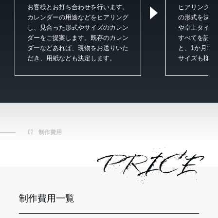
お客様とお打ち合わせを行います。
ヒアリングし
カレンダーの用途などをヒアリング
の形式を決定
し、見合った形式やサイズのカレン
や卓上タイプ
ダーをご提案します。既存のカレン
すべてを記載
ダーなどあれば、現物をお送りいた
と、1か月1
だき、用紙なども決定します。
サイズも様々
02
制作費用
PRICE
制作費用一覧