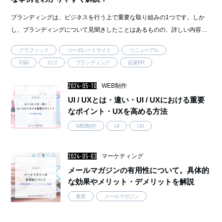
ブランディングは、ビジネスを行う上で重要な取り組みの1つです。しか
し、ブランディングについて見聞きしたことはあるものの、詳しい内容は
わからないという方もいるのではないでしょうか。 そこで今回は、ブラ
グラフィック
コーポレートサイト
リニューアル
ンディングの意味や取り …..
印刷
ロゴ
ブランディング
起業PR
2024-05-10
WEB制作
UI / UXとは・違い・UI / UXにおける重要
なポイント・UXを高める方法
WEB制作
UI
UX
2024-05-03
マーケティング
メールマガジンの有用性について。具体的
な効果やメリット・デメリットを解説
集客
メールマガジン