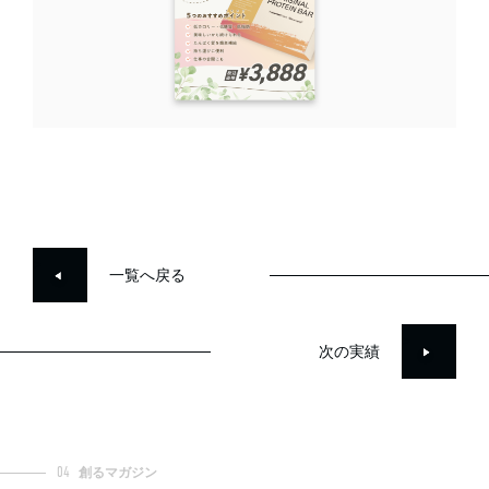
>
一覧へ戻る
>
次の実績
04
創るマガジン