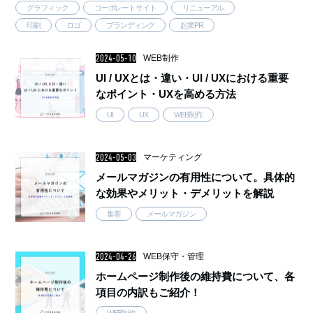
グラフィック
コーポレートサイト
リニューアル
ンディングの意味や取り …..
印刷
ロゴ
ブランディング
起業PR
2024-05-10
WEB制作
UI / UXとは・違い・UI / UXにおける重要
なポイント・UXを高める方法
UI
UX
WEB制作
2024-05-03
マーケティング
メールマガジンの有用性について。具体的
な効果やメリット・デメリットを解説
集客
メールマガジン
2024-04-26
WEB保守・管理
ホームページ制作後の維持費について、各
項目の内訳もご紹介！
WEB制作