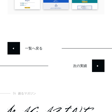
>
一覧へ戻る
>
次の実績
04
創るマガジン