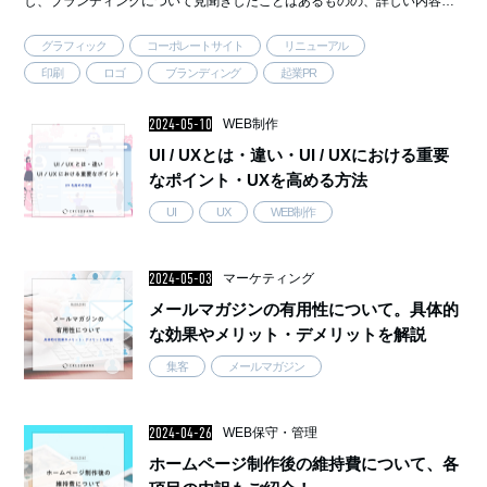
し、ブランディングについて見聞きしたことはあるものの、詳しい内容は
わからないという方もいるのではないでしょうか。 そこで今回は、ブラ
グラフィック
コーポレートサイト
リニューアル
ンディングの意味や取り …..
印刷
ロゴ
ブランディング
起業PR
2024-05-10
WEB制作
UI / UXとは・違い・UI / UXにおける重要
なポイント・UXを高める方法
UI
UX
WEB制作
2024-05-03
マーケティング
メールマガジンの有用性について。具体的
な効果やメリット・デメリットを解説
集客
メールマガジン
2024-04-26
WEB保守・管理
ホームページ制作後の維持費について、各