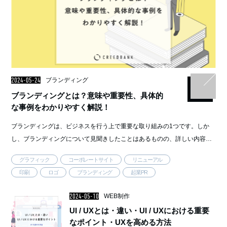
2024-05-24
ブランディング
ブランディングとは？意味や重要性、具体的
な事例をわかりやすく解説！
ブランディングは、ビジネスを行う上で重要な取り組みの1つです。しか
し、ブランディングについて見聞きしたことはあるものの、詳しい内容は
わからないという方もいるのではないでしょうか。 そこで今回は、ブラ
グラフィック
コーポレートサイト
リニューアル
ンディングの意味や取り …..
印刷
ロゴ
ブランディング
起業PR
2024-05-10
WEB制作
UI / UXとは・違い・UI / UXにおける重要
なポイント・UXを高める方法