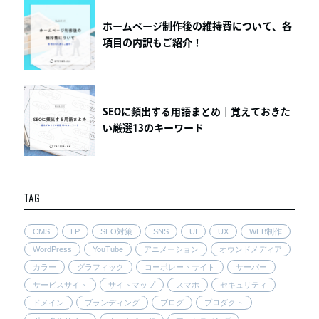
ホームページ制作後の維持費について、各
項目の内訳もご紹介！
SEOに頻出する用語まとめ｜覚えておきた
い厳選13のキーワード
TAG
CMS
LP
SEO対策
SNS
UI
UX
WEB制作
WordPress
YouTube
アニメーション
オウンドメディア
カラー
グラフィック
コーポレートサイト
サーバー
サービスサイト
サイトマップ
スマホ
セキュリティ
ドメイン
ブランディング
ブログ
プロダクト