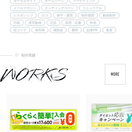
ポータルサイト
ホームページ
マーケティング
メールマガジン
ランディングページ
リニューアル
レスポンシブ
ロゴ
保守・運用
制作期間
動画制作
印刷
実写動画
広告
採用・応募
特色
絵コンテ
著作権
補助金
費用
起業PR
集客
01
制作実績
WORKS
MORE