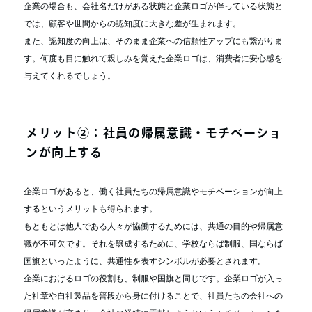
企業の場合も、会社名だけがある状態と企業ロゴが伴っている状態と
では、顧客や世間からの認知度に大きな差が生まれます。
また、認知度の向上は、そのまま企業への信頼性アップにも繋がりま
す。何度も目に触れて親しみを覚えた企業ロゴは、消費者に安心感を
与えてくれるでしょう。
メリット②：社員の帰属意識・モチベーショ
ンが向上する
企業ロゴがあると、働く社員たちの帰属意識やモチベーションが向上
するというメリットも得られます。
もともとは他人である人々が協働するためには、共通の目的や帰属意
識が不可欠です。それを醸成するために、学校ならば制服、国ならば
国旗といったように、共通性を表すシンボルが必要とされます。
企業におけるロゴの役割も、制服や国旗と同じです。企業ロゴが入っ
た社章や自社製品を普段から身に付けることで、社員たちの会社への