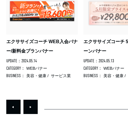
会バナ
エクササイズコーチ 5月キャンペ
エクササイズコ
ーンバナー
イセルフ プロテ
UPDATE：2024.05.13
UPDATE：2024.05.10
CATEGORY：
CATEGORY：
WEBバナー
チラシ・
BUSINESS：
BUSINESS：
業
美容・健康
/
サービス業
美容・健