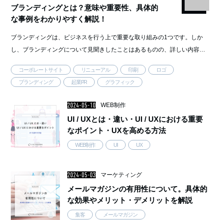
ブランディングとは？意味や重要性、具体的
な事例をわかりやすく解説！
ブランディングは、ビジネスを行う上で重要な取り組みの1つです。しか
し、ブランディングについて見聞きしたことはあるものの、詳しい内容は
わからないという方もいるのではないでしょうか。 そこで今回は、ブラ
コーポレートサイト
リニューアル
印刷
ロゴ
ンディングの意味や取り …..
ブランディング
起業PR
グラフィック
2024-05-10
WEB制作
UI / UXとは・違い・UI / UXにおける重要
なポイント・UXを高める方法
WEB制作
UI
UX
2024-05-03
マーケティング
メールマガジンの有用性について。具体的
な効果やメリット・デメリットを解説
集客
メールマガジン