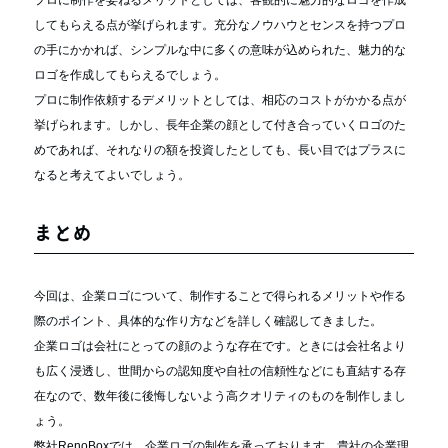
プロに制作を委ねるメリットとしては、客観的に魅力的なロゴを作成
してもらえる点が挙げられます。充分なノウハウとセンスを持つプロ
の手にかかれば、シンプルな中に多くの意味が込められた、魅力的な
ロゴを作成してもらえるでしょう。
プロに制作依頼するデメリットとしては、相応のコストがかかる点が
挙げられます。しかし、長年企業の顔として付き合っていくロゴのた
めであれば、それなりの額を投資したとしても、長い目ではプラスに
なると考えてよいでしょう。
まとめ
今回は、企業ロゴについて、制作することで得られるメリットや作る
際のポイント、具体的な作り方などを詳しく確認してきました。
企業ロゴは会社にとっての顔のような存在です。ときには会社名より
も広く浸透し、世間からの認知度や自社の信頼性などにも直結する存
在なので、数年後に後悔しないよう高クオリティのものを制作しまし
ょう。
弊社RenoBoxでは、企業ロゴの制作を承っております。貴社の企業理