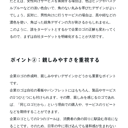
たとえば、女性向けサービスを展開する場合は、色はピンクやパステ
ルブルーなどの淡い色合いで、角のない丸みを帯びたデザインがよい
でしょう。反対に、男性向けに行うサービスの場合は、黒や紺などの
濃色を使い、角ばった鋭角デザインの方が刺さるかもしれません。
このように、誰をターゲットとするかで企業ロゴの正解も変わってく
るので、まずは自社ターゲットを明確化することが大切です。
ポイント②：親しみやすさを重視する
企業ロゴの作成時、親しみやすいデザインかどうかも重要なポイント
です。
企業ロゴは自社の看板やパンフレットにはもちろん、製品やサービス
の1つひとつにも付けられます。その際、親しみを感じるロゴであれ
ば、「同じロゴだから」という理由での購入や、サービスのリピート
などを期待することができます。
企業ロゴとしての1つのゴールは、消費者の身の回りに馴染む存在にな
ることです。そのため、日常の中に溶け込んでも違和感が生まれない