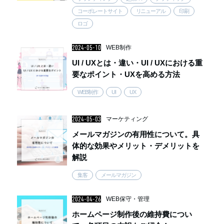
コーポレートサイト
リニューアル
印刷
ロゴ
2024-05-10
WEB制作
UI / UXとは・違い・UI / UXにおける重
要なポイント・UXを高める方法
WEB制作
UI
UX
2024-05-03
マーケティング
メールマガジンの有用性について。具
体的な効果やメリット・デメリットを
解説
集客
メールマガジン
2024-04-26
WEB保守・管理
ホームページ制作後の維持費につい