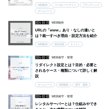
WEB制作
コーポレートサイト
ブランディング
ホームページ
2024-03-25
WEB制作
URLの「www」あり・なしの違いと
は？統一すべき理由・設定方法を紹介
WEB制作
SEO対策
ドメイン
2024-02-23
WEB保守・管理
リダイレクト設定とは？目的・必要と
されるケース・種類について詳しく解
説
ホームページ
WEB制作
保守・運用
2024-02-02
WEB保守・管理
レンタルサーバーとは？仕組みやでき