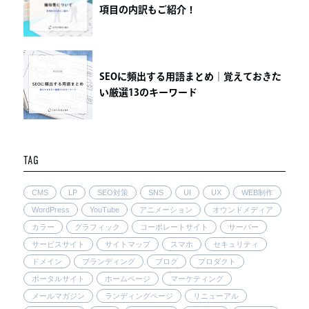
項目の内訳もご紹介！
SEOに頻出する用語まとめ｜覚えておきた
い厳選13のキーワード
TAG
CMS
LP
SEO対策
SNS
UI
UX
WEB制作
WordPress
YouTube
アニメーション
オウンドメディア
カラー
グラフィック
コーポレートサイト
サーバー
サービスサイト
サイトマップ
スマホ
セキュリティ
ドメイン
ブランディング
ブログ
プロダクト
ポータルサイト
ホームページ
マーケティング
メールマガジン
ランディングページ
リニューアル