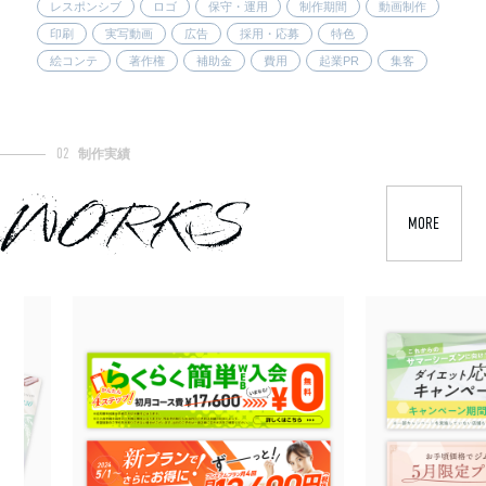
レスポンシブ
ロゴ
保守・運用
制作期間
動画制作
印刷
実写動画
広告
採用・応募
特色
絵コンテ
著作権
補助金
費用
起業PR
集客
02
制作実績
WORKS
MORE